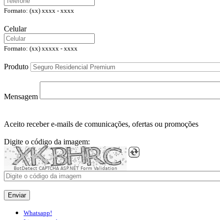
Formato: (xx) xxxx - xxxx
Celular
Formato: (xx) xxxxx - xxxx
Produto
Mensagem
Aceito receber e-mails de comunicações, ofertas ou promoções
Digite o código da imagem:
BotDetect CAPTCHA ASP.NET Form Validation
Enviar
Whatsapp!